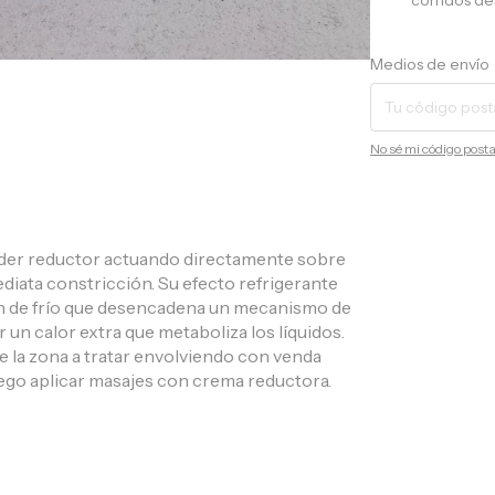
corridos de
Entregas para el CP:
Medios de envío
No sé mi código posta
oder reductor actuando directamente sobre
diata constricción. Su efecto refrigerante
ón de frío que desencadena un mecanismo de
un calor extra que metaboliza los líquidos.
 la zona a tratar envolviendo con venda
luego aplicar masajes con crema reductora.