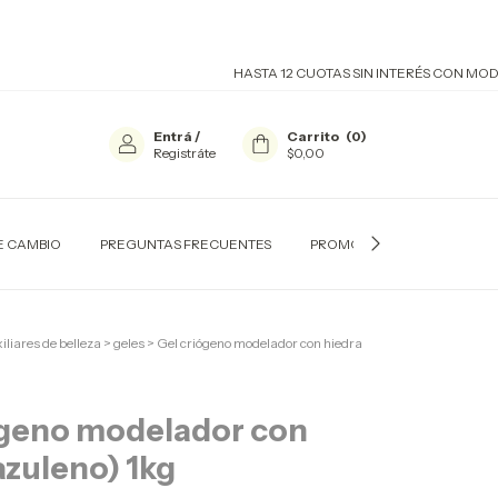
HASTA 12 CUOTAS SIN INTERÉS CON MODO Y VI
Entrá
/
Carrito
(
0
)
Registráte
$0,00
E CAMBIO
PREGUNTAS FRECUENTES
PROMOCIONES BANCARIAS
iliares de belleza
>
geles
>
Gel criógeno modelador con hiedra
ógeno modelador con
azuleno) 1kg