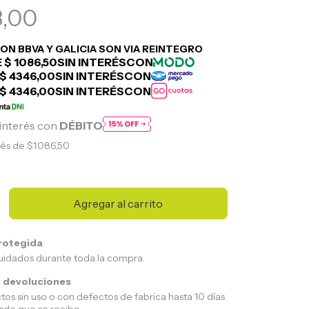
8,00
interés con
DÉBITO
rés de
$1.086,50
rotegida
uidados durante toda la compra.
 devoluciones
tos sin uso o con defectos de fabrica hasta 10 días