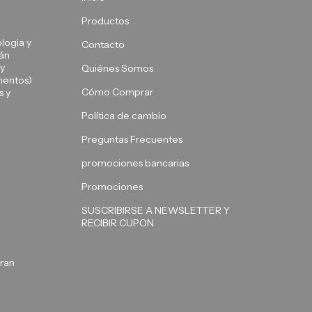
Productos
logia y
Contacto
tán
 y
Quiénes Somos
mentos)
Cómo Comprar
s y
Política de cambio
Preguntas Frecuentes
promociones bancarias
Promociones
SUSCRIBIRSE A NEWSLETTER Y
RECIBIR CUPON
ran