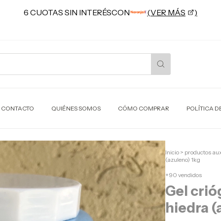
CONTACTO
QUIÉNES SOMOS
CÓMO COMPRAR
POLÍTICA D
Inicio
>
productos aux
(azuleno) 1kg
+90 vendidos
Gel cri
hiedra (