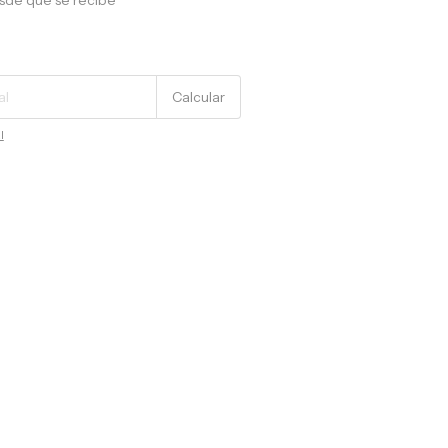
sde que se recibe
Cambiar CP
Calcular
l