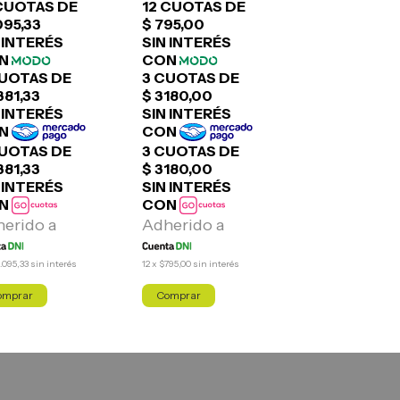
12
x
$1.501,67
sin inte
.095,33
sin interés
12
x
$795,00
sin interés