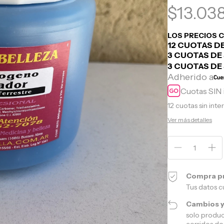
$13.03
Cuotas SIN 
12
cuotas sin inte
Ver más detalles
Compra p
Tus datos c
Cambios y
solo produc