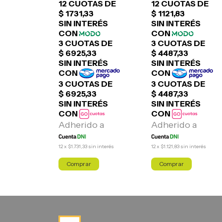
in interés
12
x
$1.731,33
sin interés
12
x
$1.121,83
sin interés