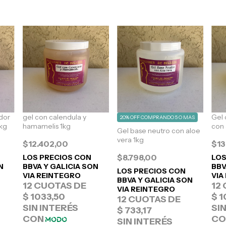
dor
gel con calendula y
Gel
20% OFF COMPRANDO 5 O MAS
1kg
hamamelis 1kg
con 
Gel base neutro con aloe
vera 1kg
$12.402,00
$13
$8.798,00