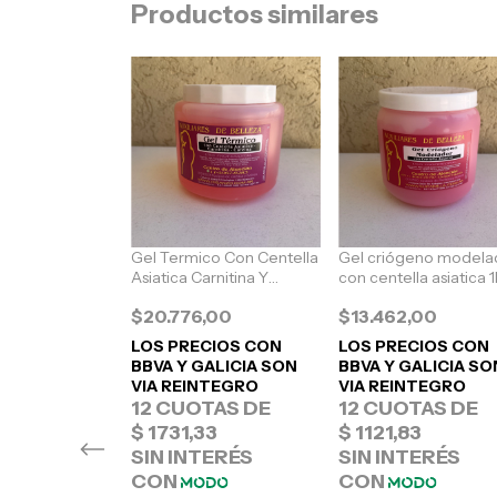
Productos similares
eutro (5 kg)
Gel Termico Con Centella
Gel criógeno modela
Asiatica Carnitina Y
con centella asiatica 
,00
Cafeina 1kg
$20.776,00
$13.462,00