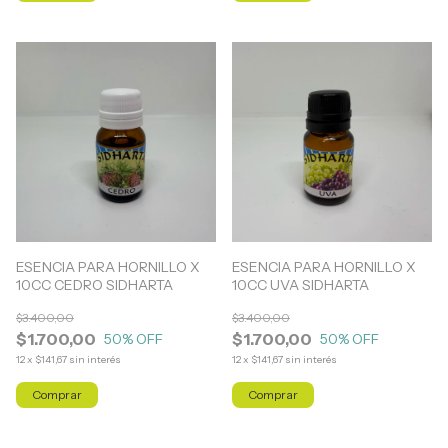
ESENCIA PARA HORNILLO X
ESENCIA PARA HORNILLO X
10CC CEDRO SIDHARTA
10CC UVA SIDHARTA
$3.400,00
$3.400,00
$1.700,00
$1.700,00
50
% OFF
50
% OFF
12
x
$141,67
sin interés
12
x
$141,67
sin interés