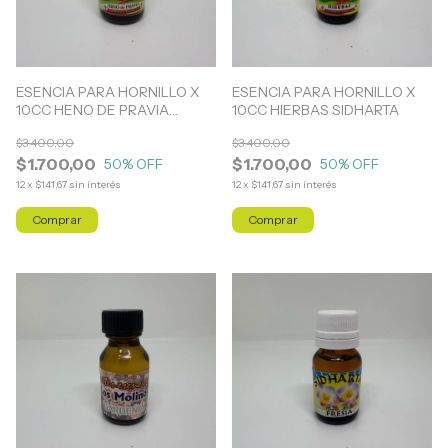
ESENCIA PARA HORNILLO X
ESENCIA PARA HORNILLO X
10CC HENO DE PRAVIA
10CC HIERBAS SIDHARTA
SIDHARTA
$3.400,00
$3.400,00
$1.700,00
$1.700,00
50
% OFF
50
% OFF
12
x
$141,67
sin interés
12
x
$141,67
sin interés