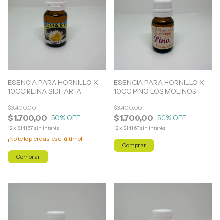
ESENCIA PARA HORNILLO X
ESENCIA PARA HORNILLO X
10CC REINA SIDHARTA
10CC PINO LOS MOLINOS
$3.400,00
$3.400,00
$1.700,00
$1.700,00
50
% OFF
50
% OFF
12
x
$141,67
sin interés
12
x
$141,67
sin interés
¡No te lo pierdas, es el último!