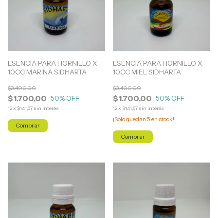
ESENCIA PARA HORNILLO X
ESENCIA PARA HORNILLO X
10CC MARINA SIDHARTA
10CC MIEL SIDHARTA
$3.400,00
$3.400,00
$1.700,00
$1.700,00
50
% OFF
50
% OFF
12
x
$141,67
sin interés
12
x
$141,67
sin interés
¡Solo quedan
5
en stock!