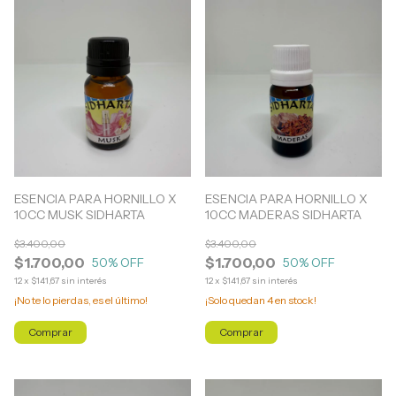
ESENCIA PARA HORNILLO X
ESENCIA PARA HORNILLO X
10CC MUSK SIDHARTA
10CC MADERAS SIDHARTA
$3.400,00
$3.400,00
$1.700,00
$1.700,00
50
% OFF
50
% OFF
12
x
$141,67
sin interés
12
x
$141,67
sin interés
¡No te lo pierdas, es el último!
¡Solo quedan
4
en stock!