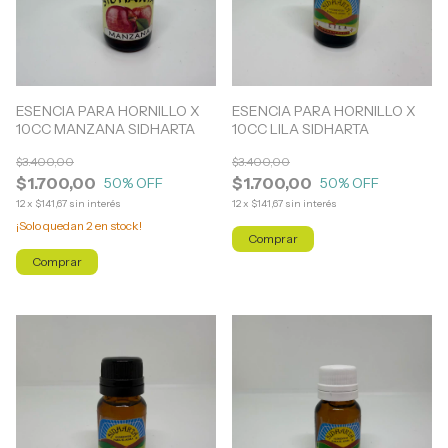
ESENCIA PARA HORNILLO X
ESENCIA PARA HORNILLO X
10CC MANZANA SIDHARTA
10CC LILA SIDHARTA
$3.400,00
$3.400,00
$1.700,00
$1.700,00
50
% OFF
50
% OFF
12
x
$141,67
sin interés
12
x
$141,67
sin interés
¡Solo quedan
2
en stock!