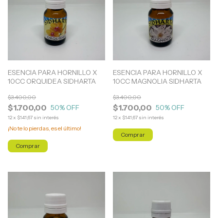
ESENCIA PARA HORNILLO X
ESENCIA PARA HORNILLO X
10CC ORQUIDEA SIDHARTA
10CC MAGNOLIA SIDHARTA
$3.400,00
$3.400,00
$1.700,00
$1.700,00
50
% OFF
50
% OFF
12
x
$141,67
sin interés
12
x
$141,67
sin interés
¡No te lo pierdas, es el último!