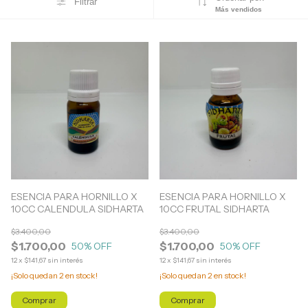
Filtrar
Más vendidos
ESENCIA PARA HORNILLO X
ESENCIA PARA HORNILLO X
10CC CALENDULA SIDHARTA
10CC FRUTAL SIDHARTA
$3.400,00
$3.400,00
$1.700,00
$1.700,00
50
% OFF
50
% OFF
12
x
$141,67
sin interés
12
x
$141,67
sin interés
¡Solo quedan
2
en stock!
¡Solo quedan
2
en stock!