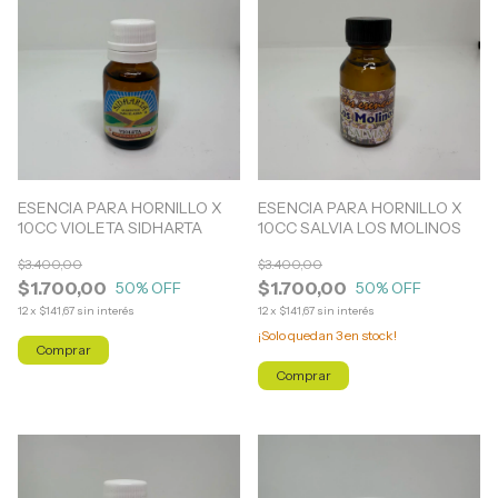
ESENCIA PARA HORNILLO X
ESENCIA PARA HORNILLO X
10CC VIOLETA SIDHARTA
10CC SALVIA LOS MOLINOS
$3.400,00
$3.400,00
$1.700,00
$1.700,00
50
% OFF
50
% OFF
12
x
$141,67
sin interés
12
x
$141,67
sin interés
¡Solo quedan
3
en stock!