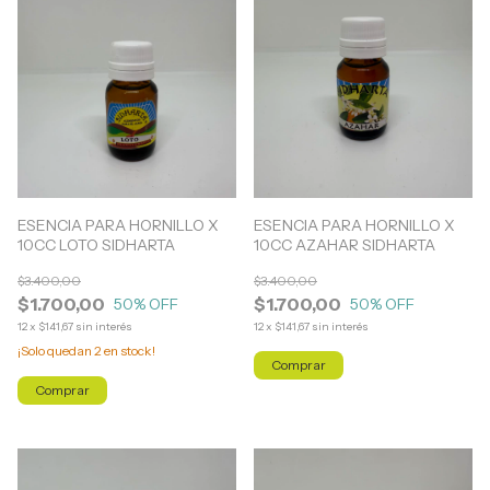
ESENCIA PARA HORNILLO X
ESENCIA PARA HORNILLO X
10CC LOTO SIDHARTA
10CC AZAHAR SIDHARTA
$3.400,00
$3.400,00
$1.700,00
$1.700,00
50
% OFF
50
% OFF
12
x
$141,67
sin interés
12
x
$141,67
sin interés
¡Solo quedan
2
en stock!