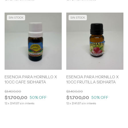
SIN STOCK
SIN STOCK
ESENCIA PARA HORNILLO X
ESENCIA PARA HORNILLO X
10CC CAFE SIDHARTA
10CC FRUTILLA SIDHARTA
$3.400,00
$3.400,00
$1.700,00
$1.700,00
50
% OFF
50
% OFF
12
x
$141,67
sin interés
12
x
$141,67
sin interés