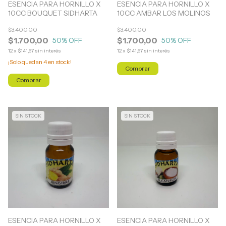
ESENCIA PARA HORNILLO X
ESENCIA PARA HORNILLO X
10CC BOUQUET SIDHARTA
10CC AMBAR LOS MOLINOS
$3.400,00
$3.400,00
$1.700,00
$1.700,00
50
% OFF
50
% OFF
12
x
$141,67
sin interés
12
x
$141,67
sin interés
¡Solo quedan
4
en stock!
SIN STOCK
SIN STOCK
ESENCIA PARA HORNILLO X
ESENCIA PARA HORNILLO X