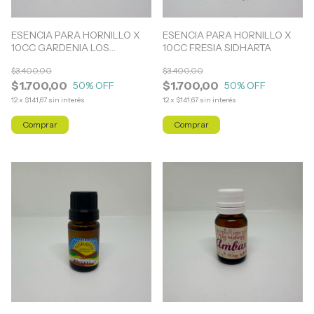
ESENCIA PARA HORNILLO X
ESENCIA PARA HORNILLO X
10CC GARDENIA LOS
10CC FRESIA SIDHARTA
MOLINOS
$3.400,00
$3.400,00
$1.700,00
$1.700,00
50
% OFF
50
% OFF
12
x
$141,67
sin interés
12
x
$141,67
sin interés