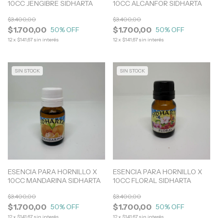
10CC JENGIBRE SIDHARTA
10CC ALCANFOR SIDHARTA
$3.400,00
$3.400,00
$1.700,00
$1.700,00
50
% OFF
50
% OFF
12
x
$141,67
sin interés
12
x
$141,67
sin interés
SIN STOCK
SIN STOCK
ESENCIA PARA HORNILLO X
ESENCIA PARA HORNILLO X
10CC MANDARINA SIDHARTA
10CC FLORAL SIDHARTA
$3.400,00
$3.400,00
$1.700,00
$1.700,00
50
% OFF
50
% OFF
12
x
$141,67
sin interés
12
x
$141,67
sin interés