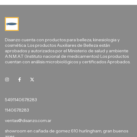
Disanzo cuenta con productos para belleza, kinesiologia y
cosmética. Los productos Auxiliares de Belleza están
aprobados y autorizados por el Ministerio de salud y ambiente
A.N.M.A.T (Instituto nacional de medicamentos) Los productos
cuentan con análisis microbiológicos y certificados Aprobados.
5491140678283
1140678283
ventas@disanzo.com.ar
showroom en cañada de gomez 610 hurlingham, gran buenos
aires