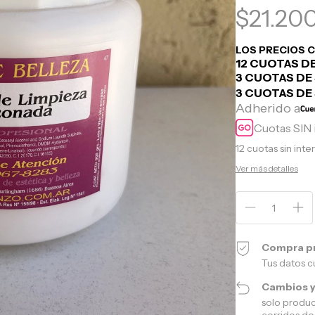
$21.20
Cuotas SIN 
12
cuotas sin inte
Ver más detalles
Compra p
Tus datos c
Cambios y
solo produc