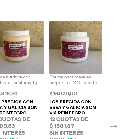
a nutritiva con
Crema para masajes
Crema para ma
te de zanahoria 1kg
corporales "S" (sedante
reductora con 
muscular) 1kg
asiatica 1kg
.918,00
$18.020,00
$19.080,00