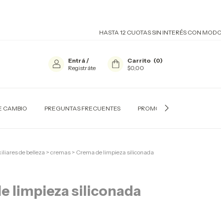
HASTA 12 CUOTAS SIN INTERÉS CON MODO Y VIS
Entrá
/
Carrito
(
0
)
Registráte
$0,00
E CAMBIO
PREGUNTAS FRECUENTES
PROMOCIONES BANCARIAS
iliares de belleza
>
cremas
>
Crema de limpieza siliconada
e limpieza siliconada