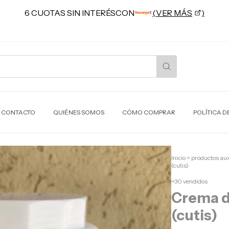
CONTACTO
QUIÉNES SOMOS
CÓMO COMPRAR
POLÍTICA D
Inicio
>
productos aux
(cutis)
+30 vendidos
Crema d
(cutis)