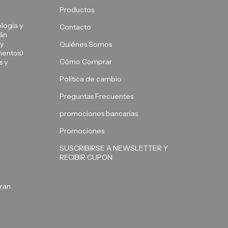
Productos
logia y
Contacto
tán
 y
Quiénes Somos
mentos)
Cómo Comprar
s y
Política de cambio
Preguntas Frecuentes
promociones bancarias
Promociones
SUSCRIBIRSE A NEWSLETTER Y
RECIBIR CUPON
ran