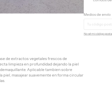
corridos de
Entregas para el CP:
Medios de envío
No sé mi código posta
base de extractos vegetales frescos de
cta limpieza en profundidad dejando la piel
 demaquillante. Aplicable tambien sobre
la piel, masajear suavemente en forma circular
as.