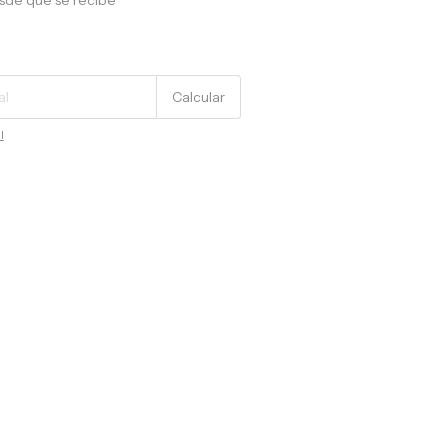
sde que se recibe
Cambiar CP
Calcular
l