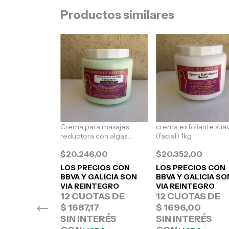
Productos similares
a masaje
Crema para masajes
crema exfoliante sua
e con centella
reductora con algas
(facial) 1kg
marinas 1kg
00
$20.246,00
$20.352,00