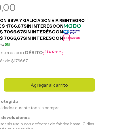
0,00
interés con
DÉBITO
rés de
$1.766,67
rotegida
uidados durante toda la compra.
 devoluciones
tos sin uso o con defectos de fabrica hasta 10 días