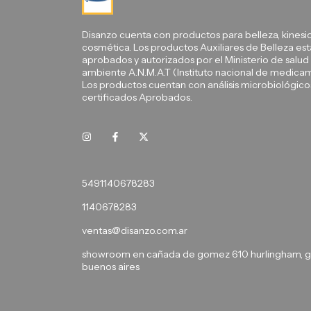
Disanzo cuenta con productos para belleza, kinesio
cosmética. Los productos Auxiliares de Belleza es
aprobados y autorizados por el Ministerio de salud
ambiente A.N.M.A.T (Instituto nacional de medica
Los productos cuentan con análisis microbiológico
certificados Aprobados.
5491140678283
1140678283
ventas@disanzo.com.ar
showroom en cañada de gomez 610 hurlingham, g
buenos aires