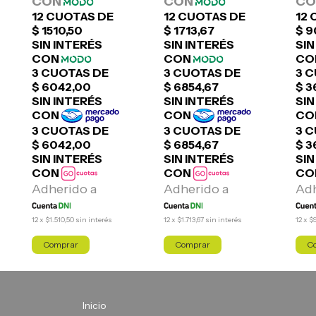
12
x
$1.510,50
sin interés
12
x
$1.713,67
sin interés
12
x
$
Inicio