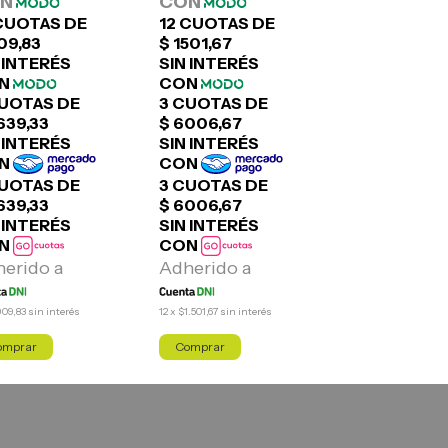
909,83
sin interés
12
x
$1.501,67
sin interés
12
x
$1.590,00
sin inte