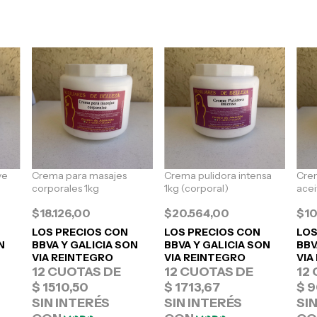
ve
Crema para masajes
Crema pulidora intensa
Crem
corporales 1kg
1kg (corporal)
acei
$18.126,00
$20.564,00
$10