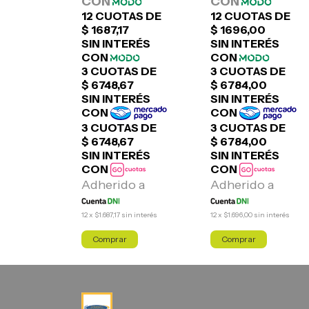
in interés
12
x
$1.687,17
sin interés
12
x
$1.696,00
sin interés